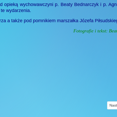
d opieką wychowawczyni p. Beaty Bednarczyk i p. Agn
 te wydarzenia.
erza a także pod pomnikiem marszałka Józefa Piłsudskie
Fotografie i tekst: Be
Nast
Nast