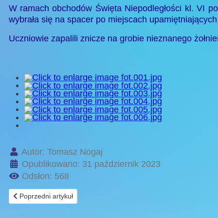
W ramach obchodów Święta Niepodległości kl. VI po
wybrała się na spacer po miejscach upamiętniających
Uczniowie zapalili znicze na grobie nieznanego żołni
Autor:
Tomasz Nogaj
Opublikowano: 31 październik 2023
Odsłon: 568
Poprzedni artykuł: Dzień ciekawej i oryginalnej fryzury
Poprzedni artykuł