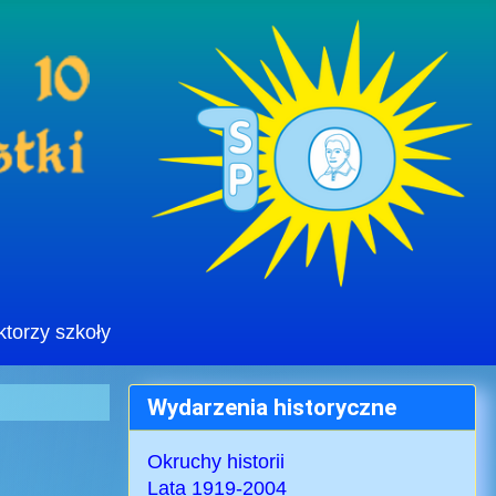
ktorzy szkoły
Wydarzenia historyczne
Okruchy historii
Lata 1919-2004