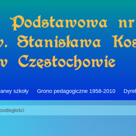
barwy szkoły
Grono pedagogiczne 1958-2010
Dyre
podległości