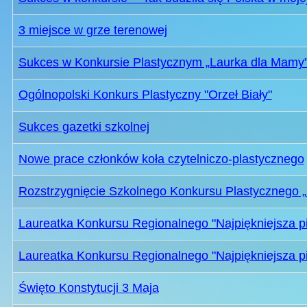
3 miejsce w grze terenowej
Sukces w Konkursie Plastycznym „Laurka dla Mamy
Ogólnopolski Konkurs Plastyczny "Orzeł Biały"
Sukces gazetki szkolnej
Nowe prace członków koła czytelniczo-plastycznego
Rozstrzygnięcie Szkolnego Konkursu Plastycznego „
Laureatka Konkursu Regionalnego "Najpiękniejsza p
Laureatka Konkursu Regionalnego "Najpiękniejsza p
Święto Konstytucji 3 Maja