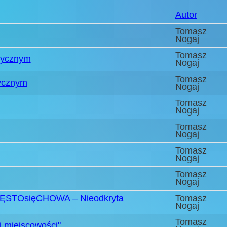
Autor
Tomasz
Nogaj
Tomasz
stycznym
Nogaj
Tomasz
ycznym
Nogaj
Tomasz
Nogaj
Tomasz
Nogaj
Tomasz
Nogaj
Tomasz
Nogaj
CZĘSTOsięCHOWA – Nieodkryta
Tomasz
Nogaj
Tomasz
j miejscowości"