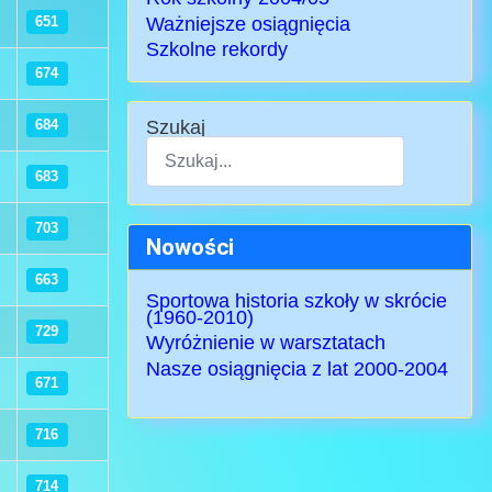
Ważniejsze osiągnięcia
651
Szkolne rekordy
674
Szukaj
684
683
Type 2 or more characters for results.
703
Nowości
663
Sportowa historia szkoły w skrócie
(1960-2010)
729
Wyróżnienie w warsztatach
Nasze osiągnięcia z lat 2000-2004
671
716
714