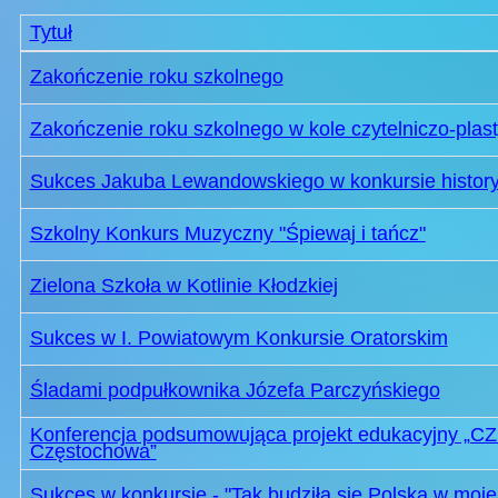
Tytuł
Spis artykułów
Zakończenie roku szkolnego
Zakończenie roku szkolnego w kole czytelniczo-pla
Sukces Jakuba Lewandowskiego w konkursie histor
Szkolny Konkurs Muzyczny "Śpiewaj i tańcz"
Zielona Szkoła w Kotlinie Kłodzkiej
Sukces w I. Powiatowym Konkursie Oratorskim
Śladami podpułkownika Józefa Parczyńskiego
Konferencja podsumowująca projekt edukacyjny „
Częstochowa”
Sukces w konkursie - "Tak budziła się Polska w moje