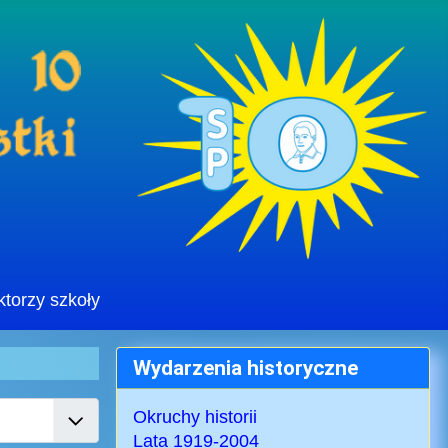
ktorzy szkoły
Wydarzenia historyczne
ż #
Okruchy historii
Lata 1919-2004