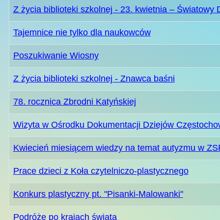
Z życia biblioteki szkolnej - 23. kwietnia – Światowy 
Tajemnice nie tylko dla naukowców
Poszukiwanie Wiosny
Z życia biblioteki szkolnej - Znawca baśni
78. rocznica Zbrodni Katyńskiej
Wizyta w Ośrodku Dokumentacji Dziejów Częstocho
Kwiecień miesiącem wiedzy na temat autyzmu w ZS
Prace dzieci z Koła czytelniczo-plastycznego
Konkurs plastyczny pt. "Pisanki-Malowanki"
Podróże po krajach świata