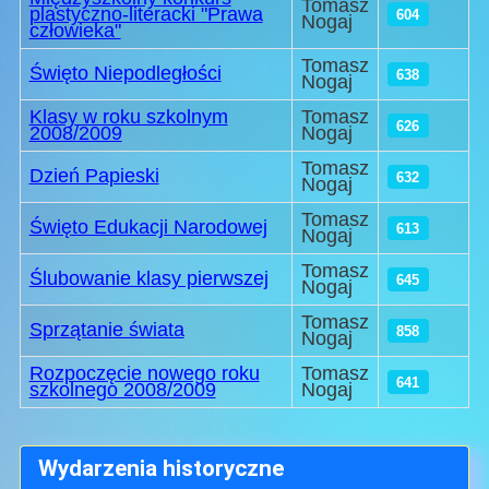
Tomasz
plastyczno-literacki "Prawa
604
Nogaj
człowieka"
Tomasz
Święto Niepodległości
638
Nogaj
Klasy w roku szkolnym
Tomasz
626
2008/2009
Nogaj
Tomasz
Dzień Papieski
632
Nogaj
Tomasz
Święto Edukacji Narodowej
613
Nogaj
Tomasz
Ślubowanie klasy pierwszej
645
Nogaj
Tomasz
Sprzątanie świata
858
Nogaj
Rozpoczęcie nowego roku
Tomasz
641
szkolnego 2008/2009
Nogaj
Wydarzenia historyczne