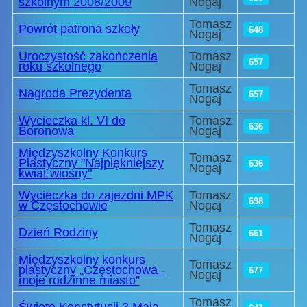
szkolnym 2008/2009
Nogaj
Tomasz
Powrót patrona szkoły
648
Nogaj
Uroczystość zakończenia
Tomasz
657
roku szkolnego
Nogaj
Tomasz
Nagroda Prezydenta
657
Nogaj
Wycieczka kl. VI do
Tomasz
636
Boronowa
Nogaj
Międzyszkolny Konkurs
Tomasz
Plastyczny "Najpiękniejszy
636
Nogaj
kwiat wiosny"
Wycieczka do zajezdni MPK
Tomasz
698
w Częstochowie
Nogaj
Tomasz
Dzień Rodziny
661
Nogaj
Międzyszkolny konkurs
Tomasz
plastyczny „Częstochowa -
677
Nogaj
moje rodzinne miasto”
Tomasz