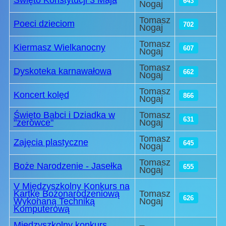
Święto Konstytucji 3 Maja
643
Nogaj
Tomasz
Poeci dzieciom
702
Nogaj
Tomasz
Kiermasz Wielkanocny
607
Nogaj
Tomasz
Dyskoteka karnawałowa
662
Nogaj
Tomasz
Koncert kolęd
866
Nogaj
Święto Babci i Dziadka w
Tomasz
631
"zerówce"
Nogaj
Tomasz
Zajęcia plastyczne
645
Nogaj
Tomasz
Boże Narodzenie - Jasełka
655
Nogaj
V Międzyszkolny Konkurs na
Kartkę Bożonarodzeniową
Tomasz
626
Wykonaną Techniką
Nogaj
Komputerową
Międzyszkolny konkurs