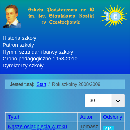
Historia szkoły
Patron szkoły
Hymn, sztandar i barwy szkoły
Grono pedagogiczne 1958-2010
Dyrektorzy szkoły
Jesteś tutaj:
Start
Rok szkolny 2008/2009
Pokaż #
Tytuł
Autor
Odsłony
Spis artykułów
Nasze osiągnięcia w roku
Tomasz
616