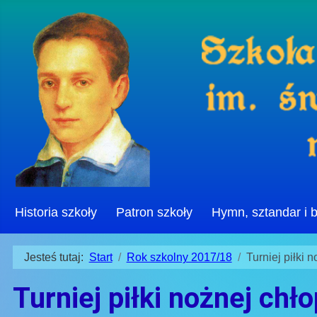
Historia szkoły
Patron szkoły
Hymn, sztandar i 
Jesteś tutaj:
Start
Rok szkolny 2017/18
Turniej piłki 
Turniej piłki nożnej chł