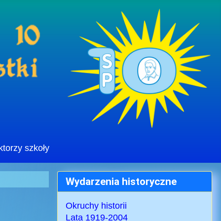
ktorzy szkoły
Wydarzenia historyczne
Okruchy historii
Lata 1919-2004