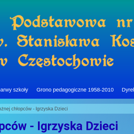
barwy szkoły
Grono pedagogiczne 1958-2010
Dyre
nożnej chłopców - Igrzyska Dzieci
opców - Igrzyska Dzieci