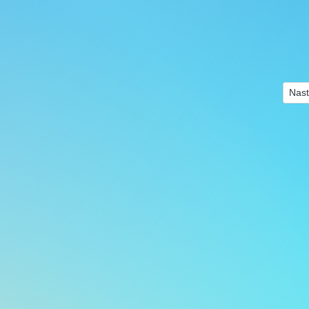
Nast
Nast