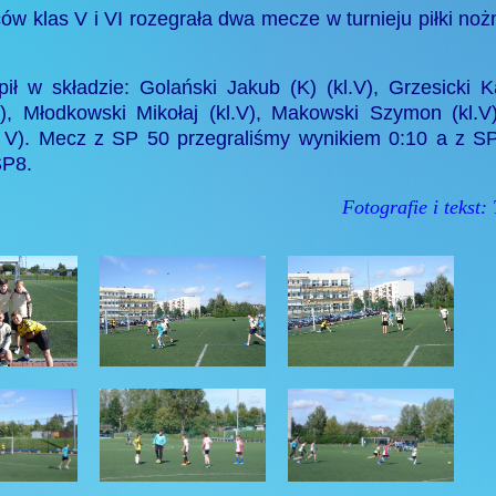
ów klas V i VI rozegrała dwa mecze w turnieju piłki noż
 w składzie: Golański Jakub (K) (kl.V), Grzesicki Ka
), Młodkowski Mikołaj (kl.V), Makowski Szymon (kl.V)
l. V). Mecz z SP 50 przegraliśmy wynikiem 0:10 a z S
SP8.
Fotografie i tekst