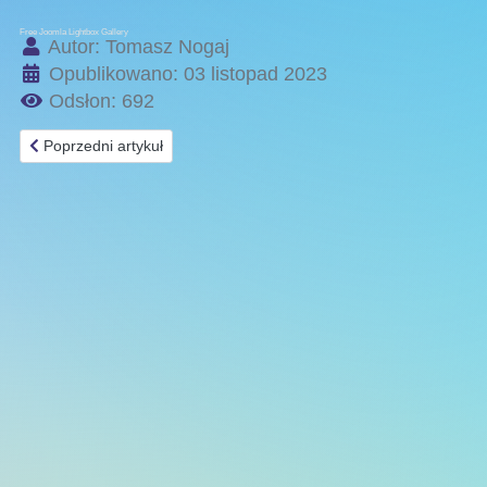
Free Joomla Lightbox Gallery
Autor:
Tomasz Nogaj
Opublikowano: 03 listopad 2023
Odsłon: 692
Poprzedni artykuł: XVII Jurajska Liga Rowerowa - runda jesienna
Poprzedni artykuł