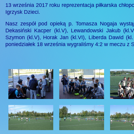
13 września 2017 roku reprezentacja piłkarska chłopc
Igrzysk Dzieci
.
Nasz zespół pod opieką p. Tomasza Nogaja wystąpił
Dekasiński Kacper (kl.V), Lewandowski Jakub (kl.V
Szymon (kl.V), Horak Jan (kl.VI), Liberda Dawid (k
poniedziałek 18 września wygraliśmy 4:2 w meczu z 