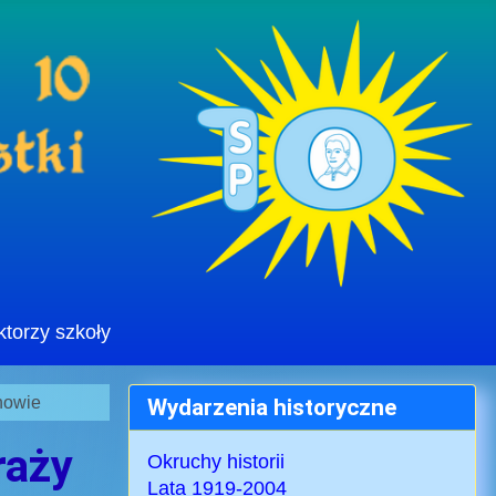
ktorzy szkoły
howie
Wydarzenia historyczne
raży
Okruchy historii
Lata 1919-2004