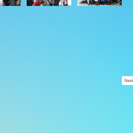
Nast
Nast