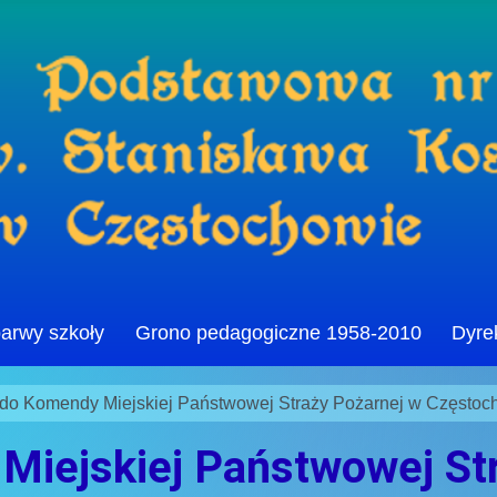
barwy szkoły
Grono pedagogiczne 1958-2010
Dyre
do Komendy Miejskiej Państwowej Straży Pożarnej w Częstoc
Miejskiej Państwowej St