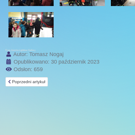
Free Joomla Lightbox Gallery
Autor:
Tomasz Nogaj
Opublikowano: 30 październik 2023
Odsłon: 659
Poprzedni artykuł: VII Jurajski Pokaz Kotów Rasowych
Poprzedni artykuł