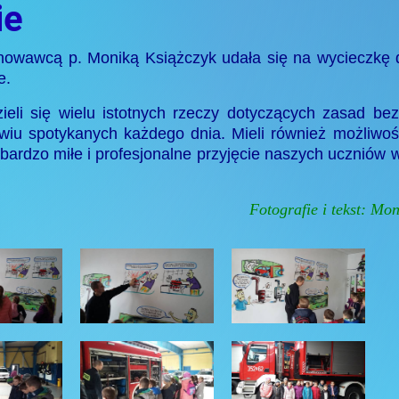
ie
ychowawcą p. Moniką Książczyk udała się na wycieczk
e.
eli się wielu istotnych rzeczy dotyczących zasad be
owiu spotykanych każdego dnia. Mieli również możliwoś
bardzo miłe i profesjonalne przyjęcie naszych uczniów
Fotografie i tekst: Mo