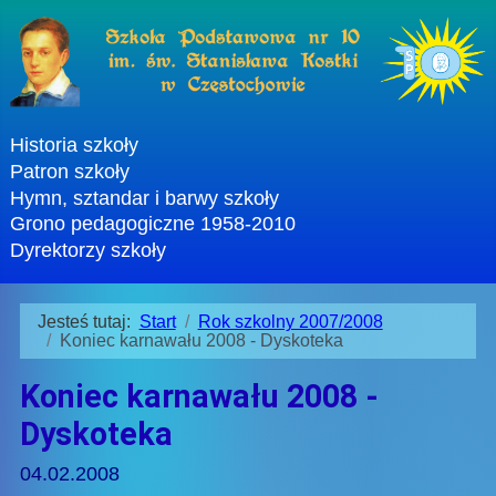
Historia szkoły
Patron szkoły
Hymn, sztandar i barwy szkoły
Grono pedagogiczne 1958-2010
Dyrektorzy szkoły
Jesteś tutaj:
Start
Rok szkolny 2007/2008
Koniec karnawału 2008 - Dyskoteka
Koniec karnawału 2008 -
Dyskoteka
04.02.2008