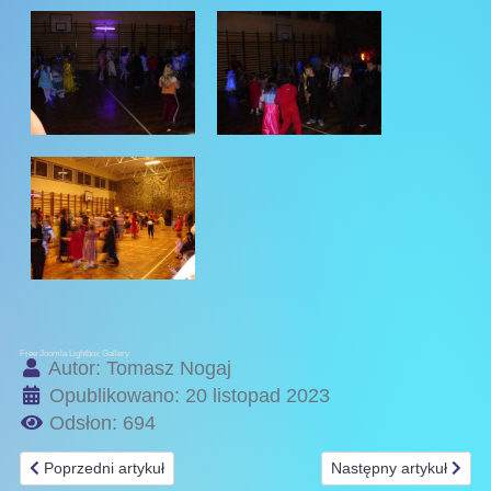
Free Joomla Lightbox Gallery
Autor:
Tomasz Nogaj
Opublikowano: 20 listopad 2023
Odsłon: 694
Poprzedni artykuł: Uroczystość wręczenia nagród Częstochowski
Następny artykuł: Świę
Poprzedni artykuł
Następny artykuł