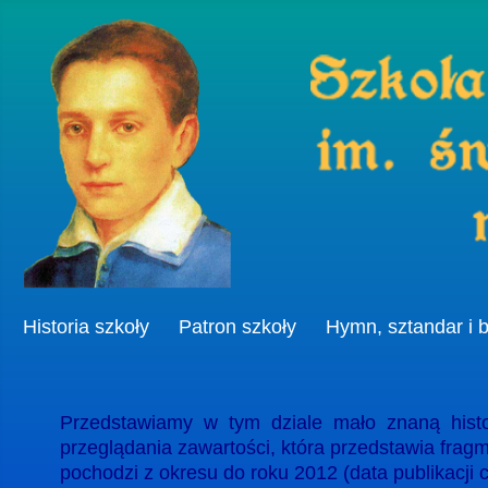
Historia szkoły
Patron szkoły
Hymn, sztandar i 
Przedstawiamy w tym dziale mało znaną histo
przeglądania zawartości, która przedstawia fragme
pochodzi z okresu do roku 2012 (data publikacji c