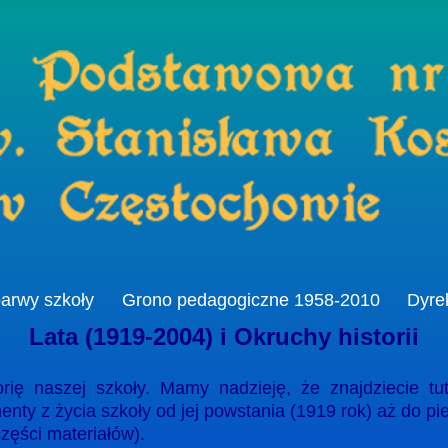
barwy szkoły
Grono pedagogiczne 1958-2010
Dyre
Lata (1919-2004) i Okruchy historii
rię naszej szkoły. Mamy nadzieję, że znajdziecie tu
nty z życia szkoły od jej powstania (1919 rok) aż do pie
zęści materiałów).