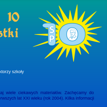
ktorzy szkoły
taj wiele ciekawych materiałów. Zachęcamy do
rwszych lat XXI wieku (rok 2004). Kilka informacji