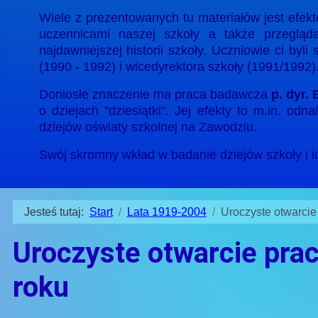
Wiele z prezentowanych tu materiałów jest efekt
uczennicami naszej szkoły a także przegl
najdawniejszej historii szkoły. Uczniowie ci by
(1990 - 1992) i wicedyrektora szkoły (1991/1992)
Doniosłe znaczenie ma praca badawcza
p. dyr.
o dziejach "dziesiątki". Jej efekty to m.in. od
dziejów oświaty szkolnej na Zawodziu.
Swój skromny wkład w badanie dziejów szkoły i i
Jesteś tutaj:
Start
Lata 1919-2004
Uroczyste otwarci
Uroczyste otwarcie pr
roku