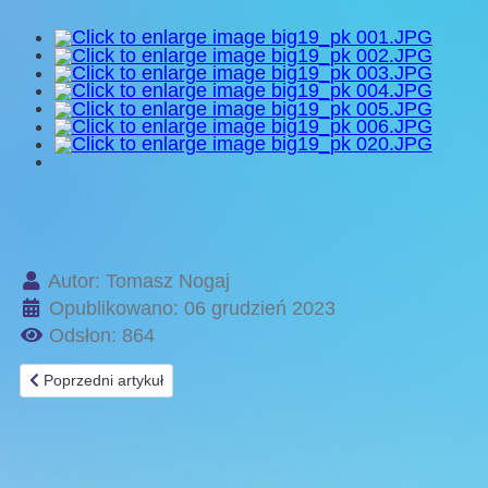
Autor:
Tomasz Nogaj
Opublikowano: 06 grudzień 2023
Odsłon: 864
Poprzedni artykuł: Lekcja muzealna
Poprzedni artykuł