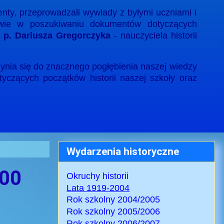
enty, przeprowadzali wywiady z byłymi uczniami i
wie w poszukiwaniu dokumentów dotyczących
m
p. Dariusza Gregorczyka
- nauczyciela historii
zynia się do znacznego pogłębienia naszej wiedzy
otyczących początków historii naszej szkoły oraz
Wydarzenia historyczne
000
Okruchy historii
Lata 1919-2004
Rok szkolny 2004/2005
Rok szkolny 2005/2006
Rok szkolny 2006/2007