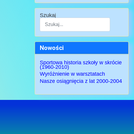
Szukaj
Type 2 or more characters for results.
Nowości
Sportowa historia szkoły w skrócie
(1960-2010)
Wyróżnienie w warsztatach
Nasze osiągnięcia z lat 2000-2004