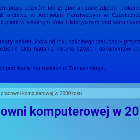
em pracy uczniów, którzy zbierali stare zdjęcia i dokum
ądali archiwa w Archiwum Państwowym w Częstocho
li skupieni w szkolnym Kole Historycznym pod kierunkie
.
 Beaty Bzdon
, która od roku szkolnego 2007/2008 przyc
nalezienie aktu nadania imienia szkole i dokumentów d
ch publikację ma również p. Tomasz Nogaj.
e pracowni komputerowej w 2000 roku
acowni komputerowej w 2